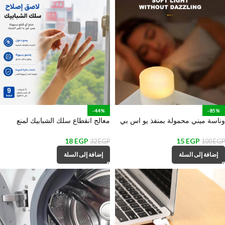
-44%
-85%
وناسة ميني محمولة بمنفذ يو اس بي
معالج انقطاع سلك الشبابيك لمنع
للمكتب وغرف النوم والمعيشة
دخول الحشرات – 9 قطع
18
EGP
15
EGP
32
EGP
100
EGP
إضافة إلى السلة
إضافة إلى السلة