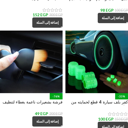
بمقاسات مختلفة لعزل الأسلاك
سرنجة للتحكم
والكابلات والحفاظ عليها من القطع
98
EGP
100
EGP
152
EGP
300
EGP
إضافة إلى السلة
إضافة إلى السلة
-76%
-33%
كفر بلف سيارة 4 قطع لحمايته من
فرشة بشعيرات ناعمة بغطاء لتنظيف
التأكل والتراب والمطر ومنع تسريب
تابلوه السيارة وفتحات التكييف الهواء
الكوتش
49
EGP
200
EGP
100
EGP
150
EGP
إضافة إلى السلة
إضافة إلى السلة