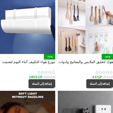
-72%
-92%
هوك لتعليق الملابس والمفاتيح وادوات
موزع هواء التكييف أثناء النوم لتشتيت
المطبخ والحمام
و تغير اتجاه الهواء
140
EGP
6
EGP
500
EGP
75
EGP
إضافة إلى السلة
إضافة إلى السلة