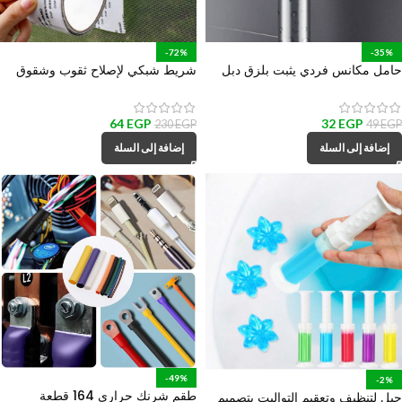
-72%
-35%
حامل مكانس فردي يثبت بلزق دبل
شريط شبكي لإصلاح ثقوب وشقوق
فيس قوي
سلك الشبابيك
64
EGP
32
EGP
230
EGP
49
EGP
إضافة إلى السلة
إضافة إلى السلة
-49%
-2%
طقم شرنك حراري 164 قطعة
جيل لتنظيف وتعقيم التواليت بتصميم