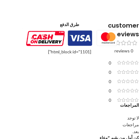
customer
طرق الدفع
reviews
0 reviews
[html_block id="1101"]
0
0
0
0
0
المراجعات
لا توجد
مراجعات
بعد.
كن أول من يقيم “وعاء