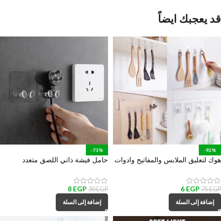
قد يعجبك ايضاً
-73%
-92%
هوك لتعليق الملابس والمفاتيح وادوات
حامل فيشة ذاتي اللصق متعدد
المطبخ والحمام
الأستخدام لأدوات المطبخ والمكانس
والهواتف والكابلات
8
EGP
6
EGP
30
EGP
75
EGP
إضافة إلى السلة
إضافة إلى السلة