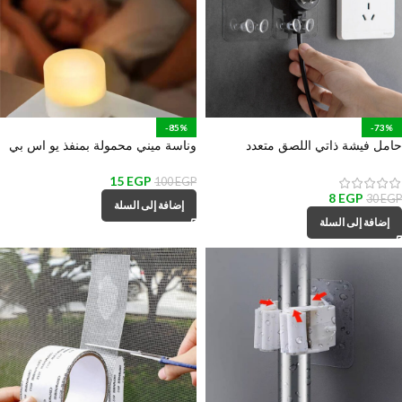
-85%
-73%
حامل فيشة ذاتي اللصق متعدد
وناسة ميني محمولة بمنفذ يو اس بي
الأستخدام لأدوات المطبخ والمكانس
للمكتب وغرف النوم والمعيشة
والهواتف والكابلات
15
EGP
100
EGP
8
EGP
30
EGP
إضافة إلى السلة
إضافة إلى السلة