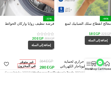
-33%
-44%
معالج انقطاع سلك الشبابيك لمنع
فرشة تنظيف زوايا واركان الحوائط
دخول الحشرات – 9 قطع
والاحواض والأماكن الضيقة
18
EGP
32
EGP
20
EGP
30
EGP
إضافة إلى السلة
إضافة إلى السلة
مفرش حراري لحماية
EGP
364
غير متوفر
سطح البوتاجاز الكهربائي
في المخزون
280
EGP
Menu
Shop
Cart
Home
Green3ataba
2023 BY
Markmerce For Electronic Trade
. PREMIUM E-COMMERCE
SOLUTIONS.