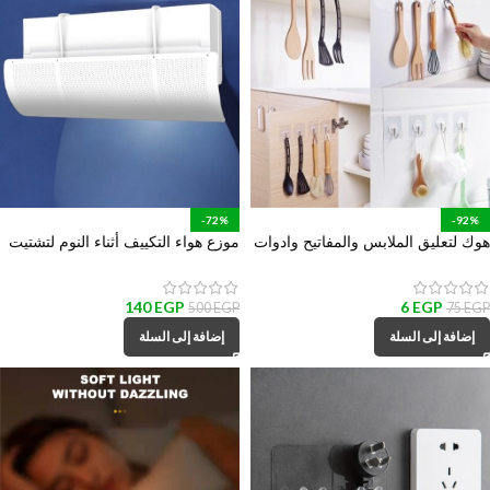
-72%
-92%
هوك لتعليق الملابس والمفاتيح وادوات
موزع هواء التكييف أثناء النوم لتشتيت
المطبخ والحمام
و تغير اتجاه الهواء
140
EGP
6
EGP
500
EGP
75
EGP
إضافة إلى السلة
إضافة إلى السلة