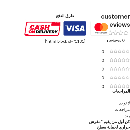
customer
طرق الدفع
reviews
0 reviews
[html_block id="1101"]
0
0
0
0
0
المراجعات
لا توجد
مراجعات
بعد.
كن أول من يقيم “مفرش
حراري لحماية سطح