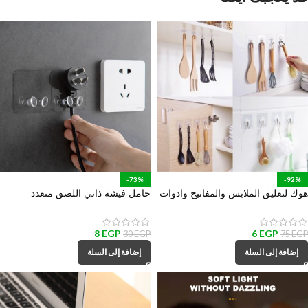
-73%
-92%
هوك لتعليق الملابس والمفاتيح وادوات
حامل فيشة ذاتي اللصق متعدد
المطبخ والحمام
الأستخدام لأدوات المطبخ والمكانس
والهواتف والكابلات
8
EGP
6
EGP
30
EGP
75
EGP
إضافة إلى السلة
إضافة إلى السلة