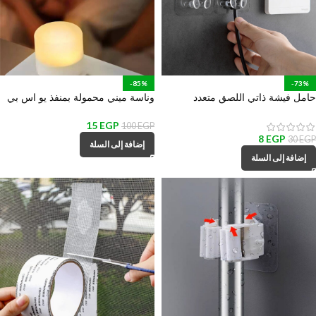
-85%
-73%
حامل فيشة ذاتي اللصق متعدد
وناسة ميني محمولة بمنفذ يو اس بي
الأستخدام لأدوات المطبخ والمكانس
للمكتب وغرف النوم والمعيشة
والهواتف والكابلات
15
EGP
100
EGP
8
EGP
30
EGP
إضافة إلى السلة
إضافة إلى السلة