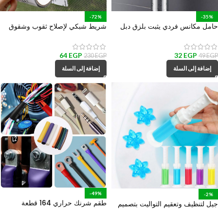
-72%
-35%
حامل مكانس فردي يثبت بلزق دبل
شريط شبكي لإصلاح ثقوب وشقوق
فيس قوي
سلك الشبابيك
64
EGP
32
EGP
230
EGP
49
EGP
إضافة إلى السلة
إضافة إلى السلة
-49%
-2%
طقم شرنك حراري 164 قطعة
جيل لتنظيف وتعقيم التواليت بتصميم
بمقاسات مختلفة لعزل الأسلاك
سرنجة للتحكم