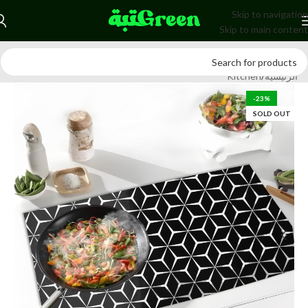
Skip to navigation
Skip to main content
الرئيسية
/
Kitchen
-23%
SOLD OUT