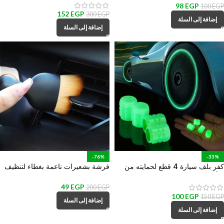
والكابلات والحفاظ عليها من القطع
98
EGP
100
EGP
152
EGP
300
EGP
إضافة إلى السلة
إضافة إلى السلة
-76%
-33%
كفر بلف سيارة 4 قطع لحمايته من
فرشة بشعيرات ناعمة بغطاء لتنظيف
التأكل والتراب والمطر ومنع تسريب
تابلوه السيارة وفتحات التكييف الهواء
الكوتش
49
EGP
200
EGP
100
EGP
150
EGP
إضافة إلى السلة
إضافة إلى السلة