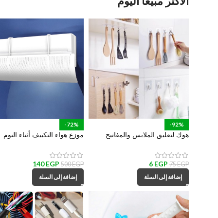
الاكثر مبيعاً اليوم
-92%
-72%
هوك لتعليق الملابس والمفاتيح
موزع هواء التكييف أثناء النوم
وادوات المطبخ والحمام
لتشتيت و تغير اتجاه الهواء
6
EGP
140
EGP
75
EGP
500
EGP
إضافة إلى السلة
إضافة إلى السلة