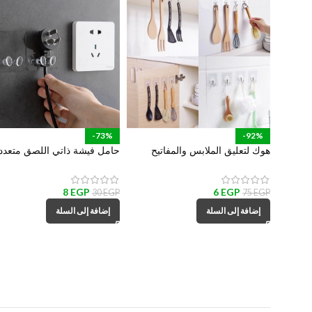
-73%
-92%
هوك لتعليق الملابس والمفاتيح
حامل فيشة ذاتي اللصق متعدد
وادوات المطبخ والحمام
الأستخدام لأدوات المطبخ والم
والهواتف والكابلات
8
EGP
6
EGP
30
EGP
75
EGP
إضافة إلى السلة
إضافة إلى السلة