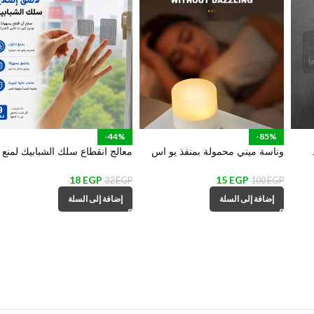
-44%
-85%
وناسة ميني محمولة بمنفذ يو اس
معالج انقطاع سلك الشبابيك لمنع
كانس
بي للمكتب وغرف النوم والمعيشة
دخول الحشرات – 9 قطع
18
EGP
15
EGP
32
EGP
100
EGP
إضافة إلى السلة
إضافة إلى السلة