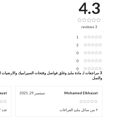
4.3
3 reviews
1
2
0
0
0
3 مراجعات لـ
مادة ملئ وغلق فواصل وفتحات السيراميك والارضيات ل
والنمل
Mohamed Elkhayat
سبتمبر 29, 2025
ayat
٢ من سائل ملئ الفراغات
عدد ٢ عبوة ١٥٠مللي لون أبيض