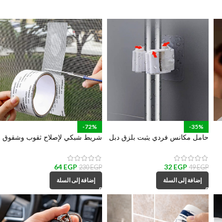
-72%
-35%
حامل مكانس فردي يثبت بلزق دبل
شريط شبكي لإصلاح ثقوب وشقوق
فيس قوي
سلك الشبابيك
64
EGP
32
EGP
230
EGP
49
EGP
إضافة إلى السلة
إضافة إلى السلة