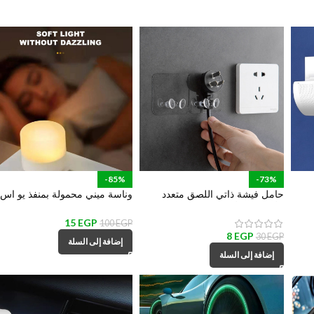
-85%
-73%
حامل فيشة ذاتي اللصق متعدد
وناسة ميني محمولة بمنفذ يو اس
الأستخدام لأدوات المطبخ والمكانس
بي للمكتب وغرف النوم والمعيشة
والهواتف والكابلات
15
EGP
100
EGP
8
EGP
30
EGP
إضافة إلى السلة
إضافة إلى السلة