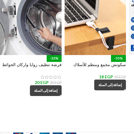
-33%
-55%
سكوتش مجمع ومنظم للأسلاك
فرشة تنظيف زوايا واركان الحوائط
والكابلات بلزق دبل فيس للتثبيت
والاحواض والأماكن الضيقة
علي الحائط والمكتب
18
EGP
40
EGP
20
EGP
30
EGP
إضافة إلى السلة
إضافة إلى السلة