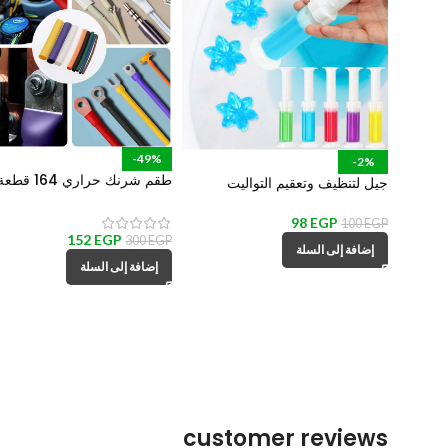
-49%
-2%
طقم شرنك حراري 164 قطع
جيل لتنظيف وتعقيم التواليت
بمقاسات مختلفة لعزل الأسلاك
بتصميم سرنجة للتحكم
والكابلات والحفاظ عليها من ال
98
EGP
100
EGP
152
EGP
300
EGP
إضافة إلى السلة
إضافة إلى السلة
customer reviews