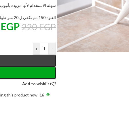
سهلة الاستخدام لأنها مزودة بأنبو
العبوة 150 مم تكفي ل 20 متر طولي تقريبا
5
EGP
220
EGP
+
-
Add to wishlist
ng this product now!
16