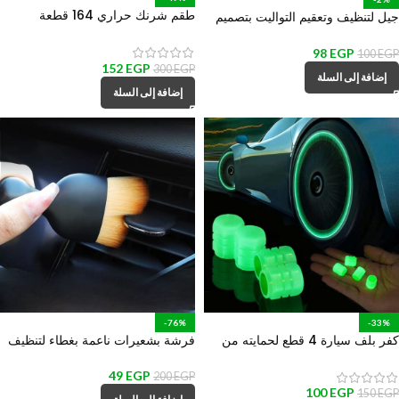
طقم شرنك حراري 164 قطعة
جيل لتنظيف وتعقيم التواليت بتصميم
بمقاسات مختلفة لعزل الأسلاك
سرنجة للتحكم
والكابلات والحفاظ عليها من القطع
98
EGP
100
EGP
152
EGP
300
EGP
إضافة إلى السلة
إضافة إلى السلة
-76%
-33%
كفر بلف سيارة 4 قطع لحمايته من
فرشة بشعيرات ناعمة بغطاء لتنظيف
التأكل والتراب والمطر ومنع تسريب
تابلوه السيارة وفتحات التكييف الهواء
الكوتش
49
EGP
200
EGP
100
EGP
150
EGP