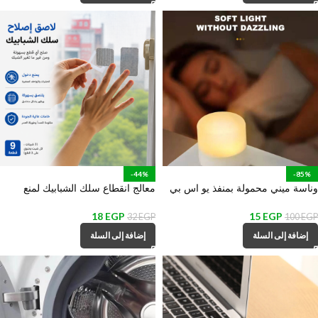
-44%
-85%
وناسة ميني محمولة بمنفذ يو اس بي
معالج انقطاع سلك الشبابيك لمنع
للمكتب وغرف النوم والمعيشة
دخول الحشرات – 9 قطع
18
EGP
15
EGP
32
EGP
100
EGP
إضافة إلى السلة
إضافة إلى السلة