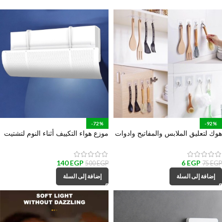
-72%
-92%
هوك لتعليق الملابس والمفاتيح وادوات
موزع هواء التكييف أثناء النوم لتشتيت
المطبخ والحمام
و تغير اتجاه الهواء
140
EGP
6
EGP
500
EGP
75
EGP
إضافة إلى السلة
إضافة إلى السلة