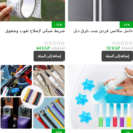
-72%
-35%
حامل مكانس فردي يثبت بلزق دبل
شريط شبكي لإصلاح ثقوب وشقوق
فيس قوي
سلك الشبابيك
64
EGP
32
EGP
230
EGP
49
EGP
إضافة إلى السلة
إضافة إلى السلة
-49%
-2%