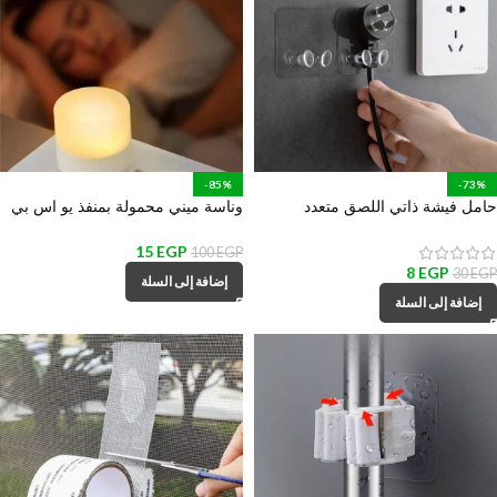
-85%
-73%
حامل فيشة ذاتي اللصق متعدد
وناسة ميني محمولة بمنفذ يو اس بي
الأستخدام لأدوات المطبخ والمكانس
للمكتب وغرف النوم والمعيشة
والهواتف والكابلات
15
EGP
100
EGP
8
EGP
30
EGP
إضافة إلى السلة
إضافة إلى السلة