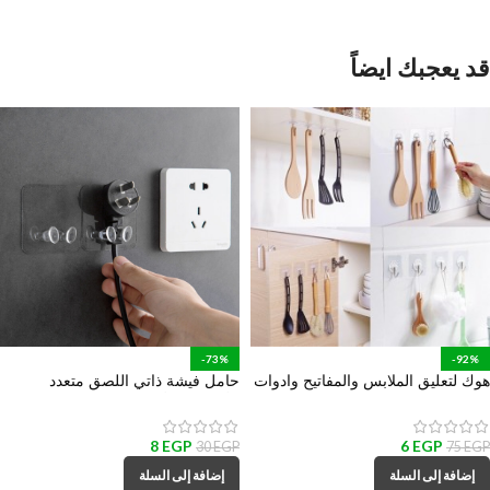
قد يعجبك ايضاً
-73%
-92%
هوك لتعليق الملابس والمفاتيح وادوات
حامل فيشة ذاتي اللصق متعدد
المطبخ والحمام
الأستخدام لأدوات المطبخ والمكانس
والهواتف والكابلات
8
EGP
6
EGP
30
EGP
75
EGP
إضافة إلى السلة
إضافة إلى السلة