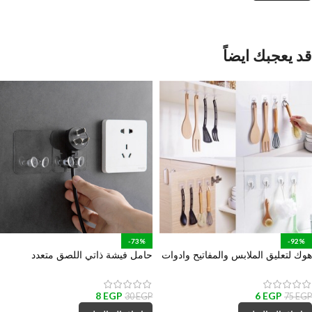
قد يعجبك ايضاً
-73%
-92%
هوك لتعليق الملابس والمفاتيح وادوات
حامل فيشة ذاتي اللصق متعدد
المطبخ والحمام
الأستخدام لأدوات المطبخ والمكانس
والهواتف والكابلات
8
EGP
6
EGP
30
EGP
75
EGP