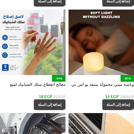
إضافة إلى السلة
إضافة إلى السلة
-44%
-85%
وناسة ميني محمولة بمنفذ يو اس بي
معالج انقطاع سلك الشبابيك لمنع
للمكتب وغرف النوم والمعيشة
دخول الحشرات – 9 قطع
18
EGP
15
EGP
32
EGP
100
EGP
إضافة إلى السلة
إضافة إلى السلة