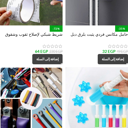
-72%
-35%
حامل مكانس فردي يثبت بلزق دبل
شريط شبكي لإصلاح ثقوب وشقوق
فيس قوي
سلك الشبابيك
64
EGP
32
EGP
230
EGP
49
EGP
إضافة إلى السلة
إضافة إلى السلة