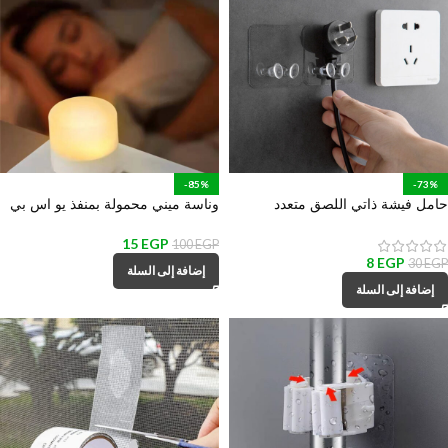
-85%
-73%
حامل فيشة ذاتي اللصق متعدد
وناسة ميني محمولة بمنفذ يو اس بي
الأستخدام لأدوات المطبخ والمكانس
للمكتب وغرف النوم والمعيشة
والهواتف والكابلات
15
EGP
100
EGP
8
EGP
30
EGP
إضافة إلى السلة
إضافة إلى السلة