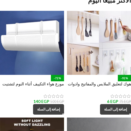
الاكثر مبيعاً اليوم
-72%
-92%
هوك لتعليق الملابس والمفاتيح وادوات
موزع هواء التكييف أثناء النوم لتشتيت
المطبخ والحمام
و تغير اتجاه الهواء
140
EGP
6
EGP
500
EGP
75
EGP
إضافة إلى السلة
إضافة إلى السلة