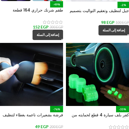
-49%
-2%
طقم شرنك حراري 164 قطعة
جيل لتنظيف وتعقيم التواليت بتصميم
بمقاسات مختلفة لعزل الأسلاك
سرنجة للتحكم
والكابلات والحفاظ عليها من القطع
98
EGP
100
EGP
152
EGP
300
EGP
إضافة إلى السلة
إضافة إلى السلة
-76%
-33%
كفر بلف سيارة 4 قطع لحمايته من
فرشة بشعيرات ناعمة بغطاء لتنظيف
التأكل والتراب والمطر ومنع تسريب
تابلوه السيارة وفتحات التكييف الهواء
الكوتش
49
EGP
200
EGP