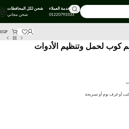
خدمة العملاء
شحن لكل المحافظات
01220793333
شحن مجاني
0
EGP
م كوب لحمل وتنظيم الأدوات
ب
ب أو غرف نوم أو تسريحة