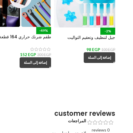
-49%
-2%
طقم شرنك حراري 164 قطع
جيل لتنظيف وتعقيم التواليت
بمقاسات مختلفة لعزل الأسلاك
بتصميم سرنجة للتحكم
والكابلات والحفاظ عليها من ال
98
EGP
100
EGP
152
EGP
300
EGP
إضافة إلى السلة
إضافة إلى السلة
customer reviews
المراجعات
0 reviews
لا توجد مراجعات بعد.