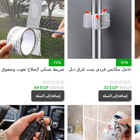
-72%
-35%
حامل مكانس فردي يثبت بلزق دبل
شريط شبكي لإصلاح ثقوب وشقوق
فيس قوي
سلك الشبابيك
64
EGP
32
EGP
230
EGP
49
EGP
إضافة إلى السلة
إضافة إلى السلة