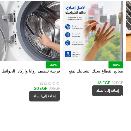
-33%
-44%
معالج انقطاع سلك الشبابيك لمنع
فرشة تنظيف زوايا واركان الحوائط
دخول الحشرات – 9 قطع
والاحواض والأماكن الضيقة
18
EGP
32
EGP
20
EGP
30
EGP
إضافة إلى السلة
إضافة إلى السلة