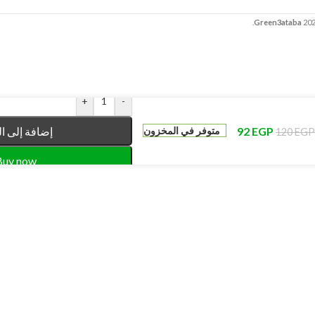
Green3ataba
20
+
-
EGP
92
إضافة إلى ا
متوفر في المخزون
120
EGP
Buy now