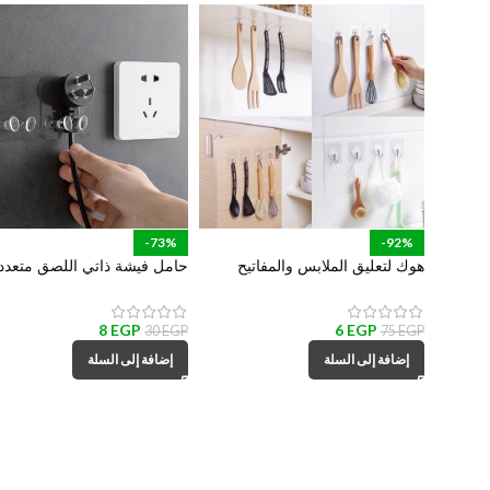
-73%
-92%
هوك لتعليق الملابس والمفاتيح
حامل فيشة ذاتي اللصق متعدد
وادوات المطبخ والحمام
الأستخدام لأدوات المطبخ والم
والهواتف والكابلات
8
EGP
6
EGP
30
EGP
75
EGP
إضافة إلى السلة
إضافة إلى السلة