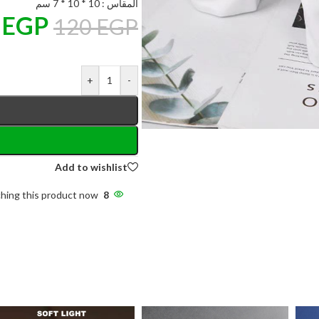
المقاس : 10 * 10 * 7 سم
2
EGP
120
EGP
+
-
Add to wishlist
hing this product now!
8