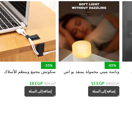
-55%
-85%
وناسة ميني محمولة بمنفذ يو اس
سكوتش مجمع ومنظم للأسلاك
كانس
بي للمكتب وغرف النوم والمعيشة
والكابلات بلزق دبل فيس للتثبيت
علي الحائط والمكتب
18
EGP
15
EGP
40
EGP
100
EGP
إضافة إلى السلة
إضافة إلى السلة