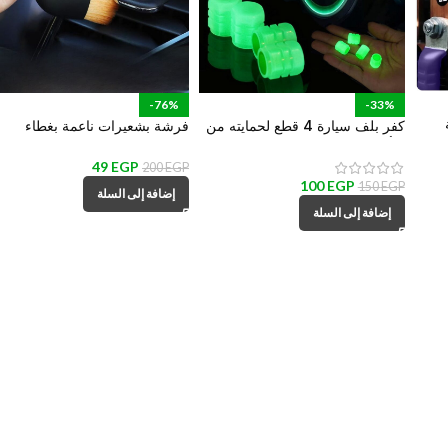
-76%
-33%
ة
كفر بلف سيارة 4 قطع لحمايته من
فرشة بشعيرات ناعمة بغطاء
التأكل والتراب والمطر ومنع تسريب
لتنظيف تابلوه السيارة وفتحات
قطع
الكوتش
التكييف الهواء
49
EGP
200
EGP
100
EGP
150
EGP
إضافة إلى السلة
إضافة إلى السلة