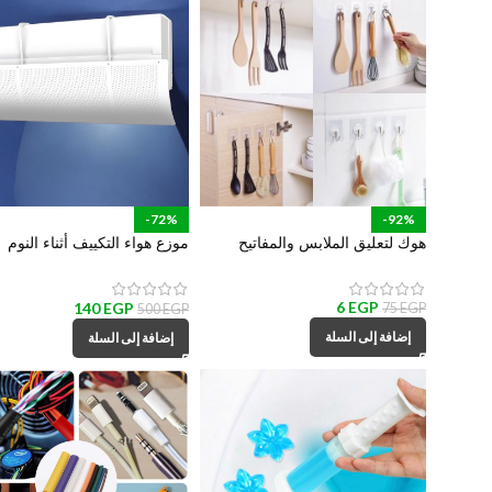
-92%
-72%
هوك لتعليق الملابس والمفاتيح
موزع هواء التكييف أثناء النوم
وادوات المطبخ والحمام
لتشتيت و تغير اتجاه الهواء
6
EGP
140
EGP
75
EGP
500
EGP
إضافة إلى السلة
إضافة إلى السلة