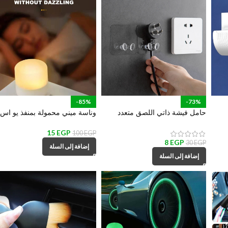
-85%
-73%
حامل فيشة ذاتي اللصق متعدد
وناسة ميني محمولة بمنفذ يو اس
الأستخدام لأدوات المطبخ والمكانس
بي للمكتب وغرف النوم والمعيشة
والهواتف والكابلات
15
EGP
100
EGP
8
EGP
30
EGP
إضافة إلى السلة
إضافة إلى السلة