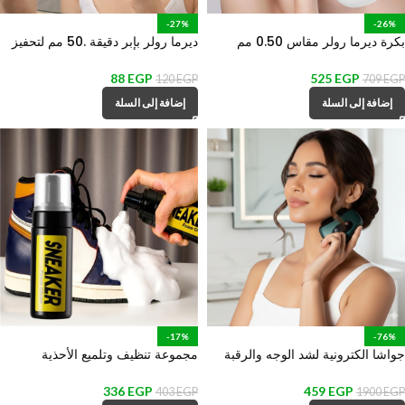
-27%
-26%
بكرة ديرما رولر مقاس 0.50 مم
ديرما رولر بإبر دقيقة .50 مم لتحفيز
لتحفيز إنتاج الكولاجين وعلاج آثار
الكولاجين وتجديد البشرة وعلاج آثار
الندبات
الندبات
88
EGP
525
EGP
120
EGP
709
EGP
إضافة إلى السلة
إضافة إلى السلة
-17%
-76%
جواشا الكترونية لشد الوجه والرقبة
مجموعة تنظيف وتلميع الأحذية
والجلد بشاشة ليد مع 9 سرعات –
الرياضية _ 3 قطع
قابل للشحن
336
EGP
459
EGP
403
EGP
1900
EGP