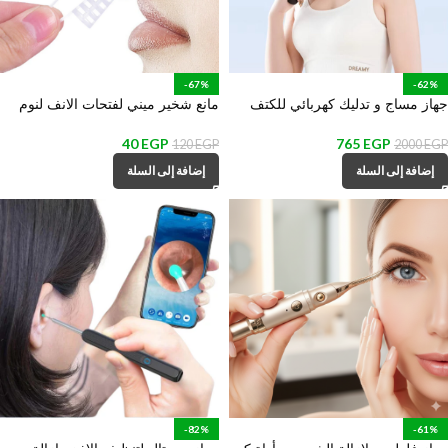
-67%
-62%
جهاز مساج و تدليك كهربائي للكتف
مانع شخير ميني لفتحات الانف لنوم
والظهر ب 9 مستويات مختلفة
هادئ وتنفس سلس
40
EGP
765
EGP
120
EGP
2000
EGP
إضافة إلى السلة
إضافة إلى السلة
-82%
-61%