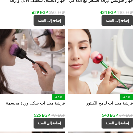
جهاز فلوليس لإزالة الشعر مع أداة كي
جهاز ديجيتال لتنظيف الاذن وازالة
الرموش 2 في 1 قابلة للشحن
الشمع كاميرا
629
EGP
434
EGP
3500
EGP
1100
EGP
إضافة إلى السلة
إضافة إلى السلة
-26%
-20%
فرشة ميك اب لدمج الكنتور
فرشة ميك اب شكل وردة مجسمة
والكونسيلر وكريم الاساس شكل وردة
للبلاشر والبرونزر
525
EGP
543
EGP
709
EGP
679
EGP
إضافة إلى السلة
إضافة إلى السلة