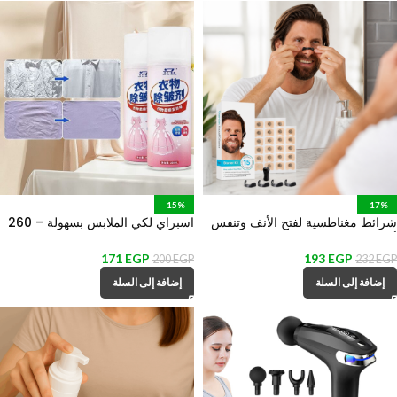
-15%
-17%
شرائط مغناطسية لفتح الأنف وتنفس
اسبراي لكي الملابس بسهولة – 260
أعمق طول اليوم
مل
171
EGP
193
EGP
200
EGP
232
EGP
إضافة إلى السلة
إضافة إلى السلة