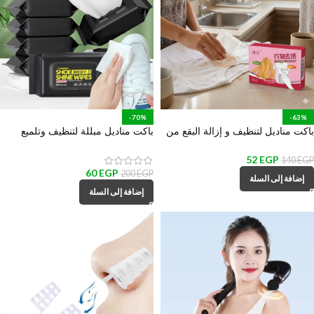
-70%
-63%
باكت مناديل لتنظيف و إزالة البقع من
باكت مناديل مبللة لتنظيف وتلميع
الملابس _ 20 قطعة
الأحذية _مكون من 80 مناديل
52
EGP
140
EGP
60
EGP
200
EGP
إضافة إلى السلة
إضافة إلى السلة