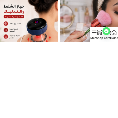
Menu
Shop
Cart
Home
-56%
-23%
فرشة مكياج ناعمة ولطيفة علي
جهاز شد الجلد و علاج السيلوليت بـ 12
البشرة شكل وردة مجسم
مستوي للشفط
442
EGP
343
EGP
1000
EGP
446
EGP
إضافة إلى السلة
إضافة إلى السلة
→
3
2
1
←
Green3ataba
2023 BY
Markmerce For Electronic Trade
. PREMIUM E-COMMERCE